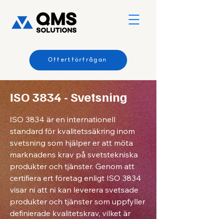
Offertförfrågan
ISO 3834 - Svetsning
ISO 3834 är en internationell
standard för kvalitetssäkring inom
svetsning som hjälper er att möta
marknadens krav på svetstekniska
produkter och tjänster. Genom att
certifiera ert företag enligt ISO 3834
visar ni att ni kan leverera svetsade
produkter och tjänster som uppfyller
definierade kvalitetskrav, vilket är