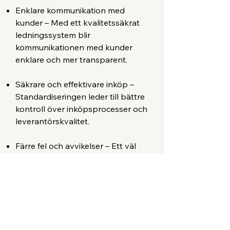
Enklare kommunikation med
kunder – Med ett kvalitetssäkrat
ledningssystem blir
kommunikationen med kunder
enklare och mer transparent.
Säkrare och effektivare inköp –
Standardiseringen leder till bättre
kontroll över inköpsprocesser och
leverantörskvalitet.
Färre fel och avvikelser – Ett väl
implementerat system minskar
risken för fel och avvikelser, vilket
ökar produktkvaliteten och
effektiviteten.
Tillsammans tar vi fram ert