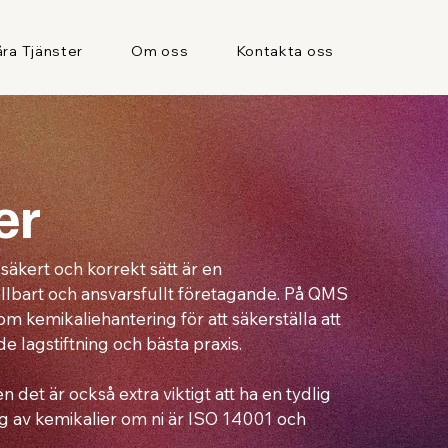
åra Tjänster
Om oss
Kontakta oss
er
 säkert och korrekt sätt är en
llbart och ansvarsfullt företagande. På QMS
om kemikaliehantering för att säkerställa att
e lagstiftning och bästa praxis.
en det är också extra viktigt att ha en tydlig
ng av kemikalier om ni är ISO 14001 och