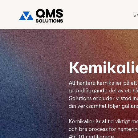
V
Kemikali
Att hantera kemikalier på ett
grundläggande del av ett hå
Solutions erbjuder vi stöd in
din verksamhet följer gälland
Kemikalier är alltid viktigt m
och bra process för hanteri
45001 certifierade.