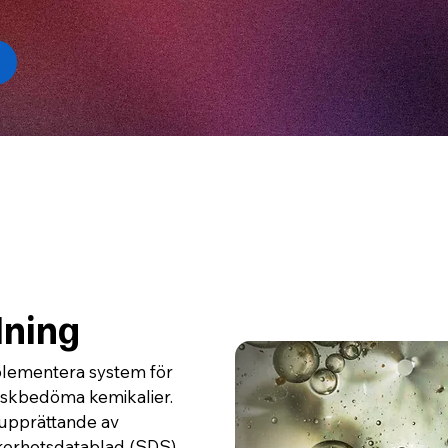
ning
mplementera system för
h riskbedöma kemikalier.
n upprättande av
äkerhetsdatablad (SDS)