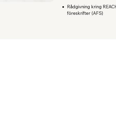
Rådgivning kring REACH
föreskrifter (AFS)
Offertförfrågan
Nyfiken på hur vi kan hjälpa er inför en certifiering, en