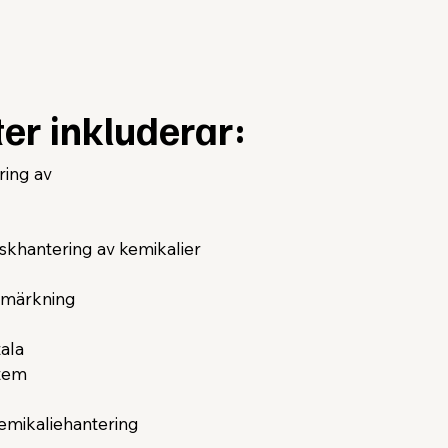
ter inkluderar:
ing av
skhantering av kemikalier
 märkning
ala
stem
kemikaliehantering