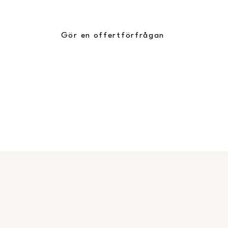
oberoende granskning eller utbildning?
Gör en offertförfrågan
Nyhetsbrev
AB
Email
*