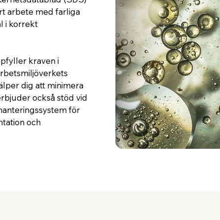
kert arbete med farliga
 i korrekt
ppfyller kraven i
rbetsmiljöverkets
jälper dig att minimera
 erbjuder också stöd vid
ehanteringssystem för
ntation och