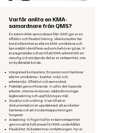
Varför anlita en KMA-
samordnare från QMS?
En extern KMA-samordnare från QMS ger er en
effektiv och flexibel lösning. Våra konsulter har
bred erfarenhet av alla tre KMA-områdena och
kan snabbt identifiera vad som behöver göras. Vi
är pragmatiska och ser till att KMA-arbetet blir en
naturlig och stödjande del av er verksamhet, inte
en byråkratisk börda.
Integrerad kompetens: En person som hanterar
alla tre områdena – kvalitet, miljö och
arbetsmiljö. Effektivt och samordnat.
Praktiskt genomförande: Vi utför det löpande
arbetet: interna revisioner, riskbedömningar,
lagbevakning och uppföljning av mål.
Struktur och ordning: Vi ser till att er
dokumentation är uppdaterad, att avvikelser
hanteras och att incidentrapporteringen
fungerar.
Avlastning: Vi frigör tid för er kärnverksamhet
genom att ta fullt ansvar för KMA-underhållet.
Flexibilitet: Ni bestämmer omfattningen. Hyr er