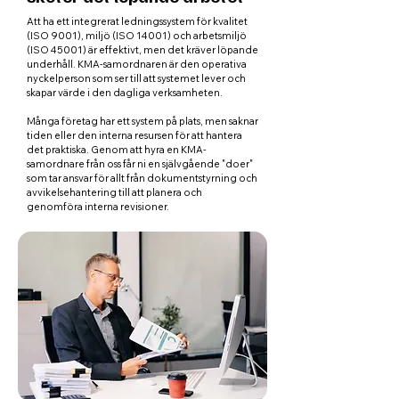
Att ha ett integrerat ledningssystem för kvalitet
(ISO 9001), miljö (ISO 14001) och arbetsmiljö
(ISO 45001) är effektivt, men det kräver löpande
underhåll. KMA-samordnaren är den operativa
nyckelperson som ser till att systemet lever och
skapar värde i den dagliga verksamheten.
Många företag har ett system på plats, men saknar
tiden eller den interna resursen för att hantera
det praktiska. Genom att hyra en KMA-
samordnare från oss får ni en självgående "doer"
som tar ansvar för allt från dokumentstyrning och
avvikelsehantering till att planera och
genomföra interna revisioner.