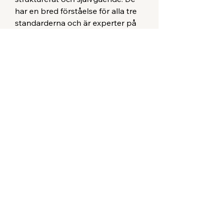
har en bred förståelse för alla tre
standarderna och är experter på
att omsätta krav till praktiska
rutiner. Vi matchar er med en
konsult som snabbt blir en del av
ert team och säkerställer att ert
KMA-arbete löper på smidigt.